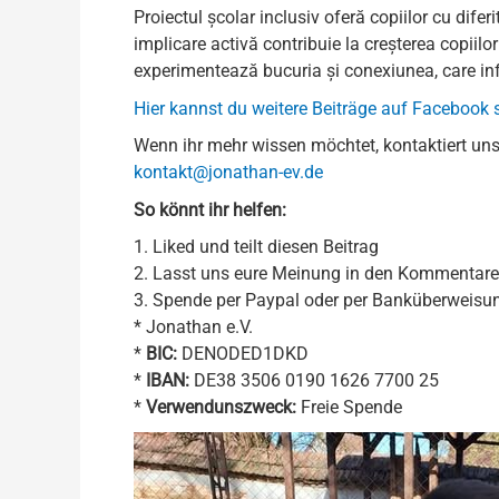
Proiectul școlar inclusiv oferă copiilor cu difer
implicare activă contribuie la creșterea copiilor
experimentează bucuria și conexiunea, care inf
Hier kannst du weitere Beiträge auf Facebook
Wenn ihr mehr wissen möchtet, kontaktiert uns
kontakt@jonathan-ev.de
So könnt ihr helfen:
1. Liked und teilt diesen Beitrag
2. Lasst uns eure Meinung in den Kommentar
3. Spende per Paypal oder per Banküberweisu
* Jonathan e.V.
*
BIC:
DENODED1DKD
*
IBAN:
DE38 3506 0190 1626 7700 25
*
Verwendunszweck:
Freie Spende