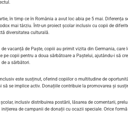
ectul.
rtie, în timp ce în România a avut loc abia pe 5 mai. Diferența 
x mai târziu. Într-un proiect școlar inclusiv cu copii de diferite 
tă diversitatea culturală.
ii de vacanță de Paște, copiii au primit vizita din Germania, care
e pe copii pentru a doua sărbătoare a Paștelui, ajutându-i să cree
 de a sărbători.
nclusiv este susținut, oferind copiilor o multitudine de oportunită
i să se implice activ. Donațiile contribuie la promovarea și susțin
 școlar, inclusiv distribuirea postării, lăsarea de comentarii, pre
inițierea de campanii de donații cu ocazii speciale. Orice formă d