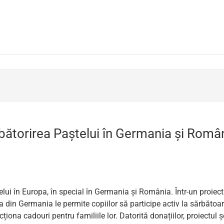
ărbătorirea Paștelui în Germania și Româ
elui în Europa, în special în Germania și România. Într-un proiect ș
a din Germania le permite copiilor să participe activ la sărbătoar
iona cadouri pentru familiile lor. Datorită donațiilor, proiectul șco