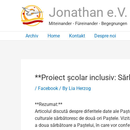
Skip
Jonathan e.V.
to
content
Miteinander - Füreinander - Begegnungen
Archiv
Home
Kontakt
Despre noi
**Proiect școlar inclusiv: S
/
Facebook
/ By
Lia Herzog
**Rezumat:**
Articolul discută despre diferitele date ale Pașt
culturale sărbătoresc de două ori Paștele. Vizit
a doua sărbătoare a Paștelui, în care vor confecț