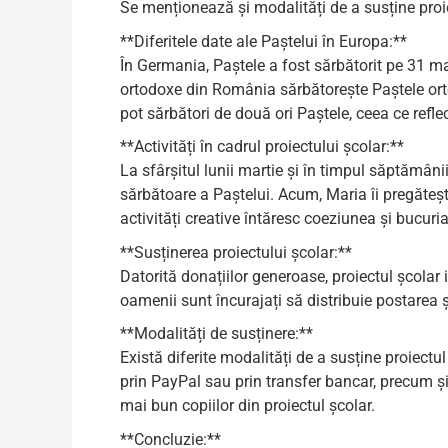
Se menționează și modalități de a susține proi
**Diferitele date ale Paștelui în Europa:**
În Germania, Paștele a fost sărbătorit pe 31 ma
ortodoxe din România sărbătorește Paștele ortodo
pot sărbători de două ori Paștele, ceea ce reflec
**Activități în cadrul proiectului școlar:**
La sfârșitul lunii martie și în timpul săptămân
sărbătoare a Paștelui. Acum, Maria îi pregăteșt
activități creative întăresc coeziunea și bucuria
**Susținerea proiectului școlar:**
Datorită donațiilor generoase, proiectul școlar i
oamenii sunt încurajați să distribuie postarea ș
**Modalități de susținere:**
Există diferite modalități de a susține proiectul
prin PayPal sau prin transfer bancar, precum și 
mai bun copiilor din proiectul școlar.
**Concluzie:**