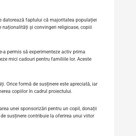
se datorează faptului că majoritatea populației
naționalități și convingeri religioase, copiii
 le-a permis să experimenteze activ prima
ze mici cadouri pentru familiile lor. Aceste
ți. Orice formă de susținere este apreciată, iar
erea copiilor în cadrul proiectului.
luarea unei sponsorizări pentru un copil, donații
e susținere contribuie la oferirea unui viitor