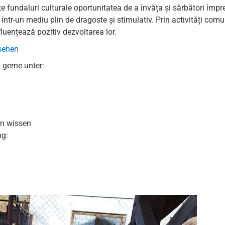
ite fundaluri culturale oportunitatea de a învăța și sărbători împr
 într-un mediu plin de dragoste și stimulativ. Prin activități comu
luențează pozitiv dezvoltarea lor.
 sehen
 gerne unter:
en wissen
ng: