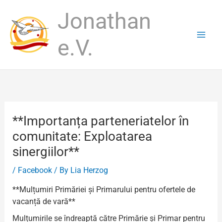
Skip
Jonathan
to
content
e.V.
**Importanța parteneriatelor în
comunitate: Exploatarea
sinergiilor**
/
Facebook
/ By
Lia Herzog
**Mulțumiri Primăriei și Primarului pentru ofertele de
vacanță de vară**
Mulțumirile se îndreaptă către Primărie și Primar pentru