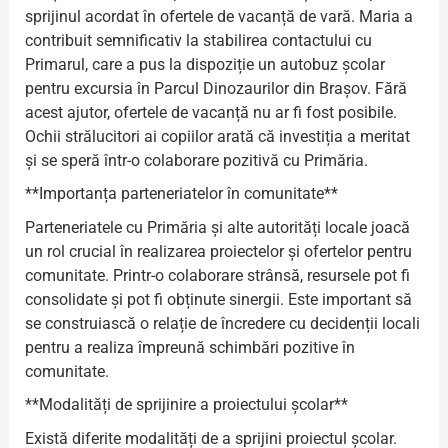
sprijinul acordat în ofertele de vacanță de vară. Maria a
contribuit semnificativ la stabilirea contactului cu
Primarul, care a pus la dispoziție un autobuz școlar
pentru excursia în Parcul Dinozaurilor din Brașov. Fără
acest ajutor, ofertele de vacanță nu ar fi fost posibile.
Ochii strălucitori ai copiilor arată că investiția a meritat
și se speră într-o colaborare pozitivă cu Primăria.
**Importanța parteneriatelor în comunitate**
Parteneriatele cu Primăria și alte autorități locale joacă
un rol crucial în realizarea proiectelor și ofertelor pentru
comunitate. Printr-o colaborare strânsă, resursele pot fi
consolidate și pot fi obținute sinergii. Este important să
se construiască o relație de încredere cu decidenții locali
pentru a realiza împreună schimbări pozitive în
comunitate.
**Modalități de sprijinire a proiectului școlar**
Există diferite modalități de a sprijini proiectul școlar.