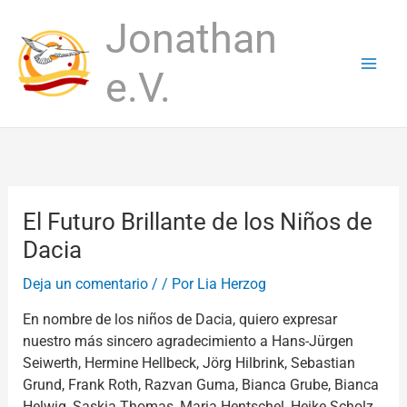
Ir
Jonathan
al
contenido
e.V.
El Futuro Brillante de los Niños de
Dacia
Deja un comentario
/
/ Por
Lia Herzog
En nombre de los niños de Dacia, quiero expresar
nuestro más sincero agradecimiento a Hans-Jürgen
Seiwerth, Hermine Hellbeck, Jörg Hilbrink, Sebastian
Grund, Frank Roth, Razvan Guma, Bianca Grube, Bianca
Helwig, Saskia Thomas, Maria Hentschel, Heike Scholz