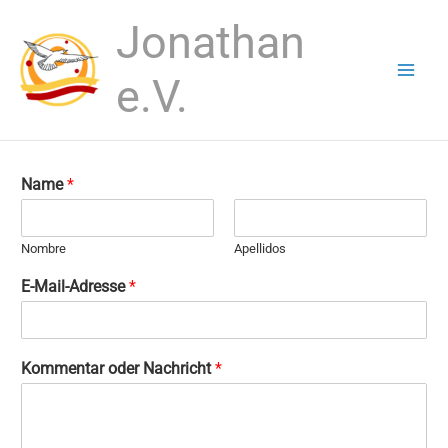
Ir
Jonathan
al
contenido
e.V.
Name
*
Nombre
Apellidos
o
E-Mail-Adresse
*
d
e
r
*
Kommentar oder Nachricht
*
K
o
m
m