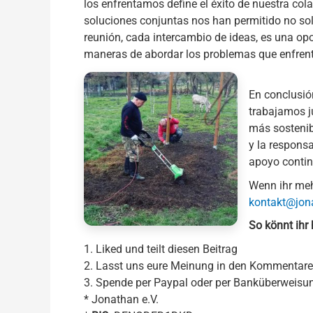
los enfrentamos define el éxito de nuestra col
soluciones conjuntas nos han permitido no solo
reunión, cada intercambio de ideas, es una opo
maneras de abordar los problemas que enfre
En conclusió
trabajamos ju
más sostenib
y la respons
apoyo contin
Wenn ihr meh
kontakt@jon
So könnt ihr 
1. Liked und teilt diesen Beitrag
2. Lasst uns eure Meinung in den Kommentar
3. Spende per Paypal oder per Banküberweisu
* Jonathan e.V.