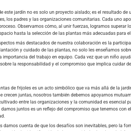
e este jardín no es solo un proyecto aislado; es el resultado de
es, los padres y las organizaciones comunitarias. Cada uno apor
 proceso. Observamos cómo, al unir fuerzas, logramos superar l
spacio hasta la selección de las plantas más adecuadas para el 
pectos más destacados de nuestra colaboración es la participaci
lantación y cuidado de las plantas, no solo les enseñamos sobre 
 importancia del trabajo en equipo. Cada vez que un niño ayuda a
sobre la responsabilidad y el compromiso que implica cuidar de 
ntas de frijoles es un acto simbólico que va más allá de la jardi
s que crecen juntas, nosotros también debemos apoyarnos mutua
cultivado entre las organizaciones y la comunidad es esencial p
 damos juntos es un reflejo del compromiso que tenemos con el
ad.
 damos cuenta de que los desafíos son inevitables, pero la fo