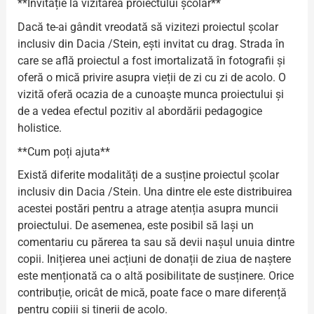
**Invitație la vizitarea proiectului școlar**
Dacă te-ai gândit vreodată să vizitezi proiectul școlar
inclusiv din Dacia /Stein, ești invitat cu drag. Strada în
care se află proiectul a fost imortalizată în fotografii și
oferă o mică privire asupra vieții de zi cu zi de acolo. O
vizită oferă ocazia de a cunoaște munca proiectului și
de a vedea efectul pozitiv al abordării pedagogice
holistice.
**Cum poți ajuta**
Există diferite modalități de a susține proiectul școlar
inclusiv din Dacia /Stein. Una dintre ele este distribuirea
acestei postări pentru a atrage atenția asupra muncii
proiectului. De asemenea, este posibil să lași un
comentariu cu părerea ta sau să devii nașul unuia dintre
copii. Inițierea unei acțiuni de donații de ziua de naștere
este menționată ca o altă posibilitate de susținere. Orice
contribuție, oricât de mică, poate face o mare diferență
pentru copiii și tinerii de acolo.