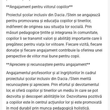
**Angajament pentru viitorul copiilor**
Proiectul școlar inclusiv din Dacia /Stein se angajează
pentru promovarea și educația copiilor și tinerilor,
indiferent de originea sau situația lor socială. Prin
măsuri pedagogice țintite și integrarea în comunitate,
copiilor li se transmit valori și abilități importante care îi
pregătesc pentru viața lor viitoare. Fiecare vizită, fiecare
donație și fiecare angajament contribuie la oferirea unei
perspective de viitor mai bune pentru copii.
**Apreciere și recunoaștere pentru angajament**
Angajamentul profesorilor și al îngrijitorilor în cadrul
proiectului școlar inclusiv din Dacia /Stein merită
recunoaștere și apreciere. Prin efortul și devotamentul
lor, ei oferă copiilor și tinerilor un mediu în care se pot
dezvolta și descoperi abilitățile lor. Dezvoltarea pozitivă
a copiilor este în centrul acțiunilor lor și este promovată
în mod durabil prin munca pedagogică holistică.