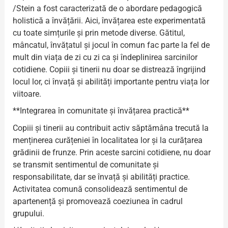
/Stein a fost caracterizată de o abordare pedagogică
holistică a învățării. Aici, învățarea este experimentată
cu toate simțurile și prin metode diverse. Gătitul,
mâncatul, învățatul și jocul în comun fac parte la fel de
mult din viața de zi cu zi ca și îndeplinirea sarcinilor
cotidiene. Copiii și tinerii nu doar se distrează îngrijind
locul lor, ci învață și abilități importante pentru viața lor
viitoare.
**Integrarea în comunitate și învățarea practică**
Copiii și tinerii au contribuit activ săptămâna trecută la
menținerea curățeniei în localitatea lor și la curățarea
grădinii de frunze. Prin aceste sarcini cotidiene, nu doar
se transmit sentimentul de comunitate și
responsabilitate, dar se învață și abilități practice.
Activitatea comună consolidează sentimentul de
apartenență și promovează coeziunea în cadrul
grupului.