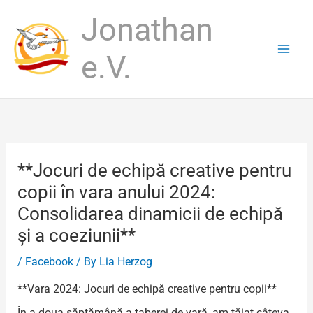
Skip
Jonathan
to
content
e.V.
**Jocuri de echipă creative pentru
copii în vara anului 2024:
Consolidarea dinamicii de echipă
și a coeziunii**
/
Facebook
/ By
Lia Herzog
**Vara 2024: Jocuri de echipă creative pentru copii**
În a doua săptămână a taberei de vară, am tăiat câteva