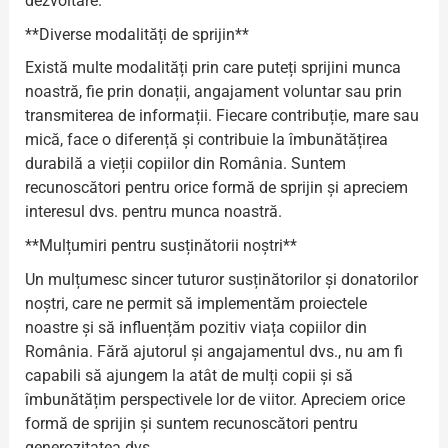
dezvoltare.
**Diverse modalități de sprijin**
Există multe modalități prin care puteți sprijini munca
noastră, fie prin donații, angajament voluntar sau prin
transmiterea de informații. Fiecare contribuție, mare sau
mică, face o diferență și contribuie la îmbunătățirea
durabilă a vieții copiilor din România. Suntem
recunoscători pentru orice formă de sprijin și apreciem
interesul dvs. pentru munca noastră.
**Mulțumiri pentru susținătorii noștri**
Un mulțumesc sincer tuturor susținătorilor și donatorilor
noștri, care ne permit să implementăm proiectele
noastre și să influențăm pozitiv viața copiilor din
România. Fără ajutorul și angajamentul dvs., nu am fi
capabili să ajungem la atât de mulți copii și să
îmbunătățim perspectivele lor de viitor. Apreciem orice
formă de sprijin și suntem recunoscători pentru
generozitatea dvs.