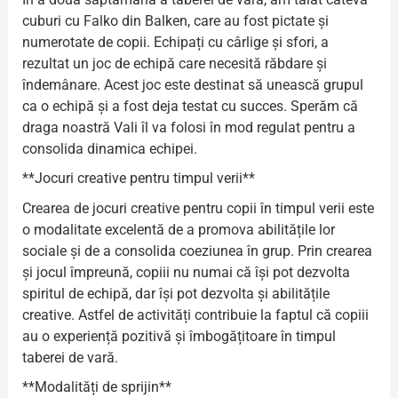
cuburi cu Falko din Balken, care au fost pictate și
numerotate de copii. Echipați cu cârlige și sfori, a
rezultat un joc de echipă care necesită răbdare și
îndemânare. Acest joc este destinat să unească grupul
ca o echipă și a fost deja testat cu succes. Sperăm că
draga noastră Vali îl va folosi în mod regulat pentru a
consolida dinamica echipei.
**Jocuri creative pentru timpul verii**
Crearea de jocuri creative pentru copii în timpul verii este
o modalitate excelentă de a promova abilitățile lor
sociale și de a consolida coeziunea în grup. Prin crearea
și jocul împreună, copiii nu numai că își pot dezvolta
spiritul de echipă, dar își pot dezvolta și abilitățile
creative. Astfel de activități contribuie la faptul că copiii
au o experiență pozitivă și îmbogățitoare în timpul
taberei de vară.
**Modalități de sprijin**