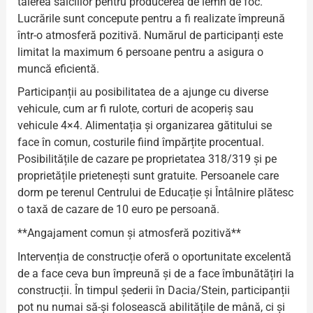
tăierea salciilor pentru producerea de lemn de foc.
Lucrările sunt concepute pentru a fi realizate împreună
într-o atmosferă pozitivă. Numărul de participanți este
limitat la maximum 6 persoane pentru a asigura o
muncă eficientă.
Participanții au posibilitatea de a ajunge cu diverse
vehicule, cum ar fi rulote, corturi de acoperiș sau
vehicule 4×4. Alimentația și organizarea gătitului se
face în comun, costurile fiind împărțite procentual.
Posibilitățile de cazare pe proprietatea 318/319 și pe
proprietățile prietenești sunt gratuite. Persoanele care
dorm pe terenul Centrului de Educație și Întâlnire plătesc
o taxă de cazare de 10 euro pe persoană.
**Angajament comun și atmosferă pozitivă**
Intervenția de construcție oferă o oportunitate excelentă
de a face ceva bun împreună și de a face îmbunătățiri la
construcții. În timpul șederii în Dacia/Stein, participanții
pot nu numai să-și folosească abilitățile de mână, ci și