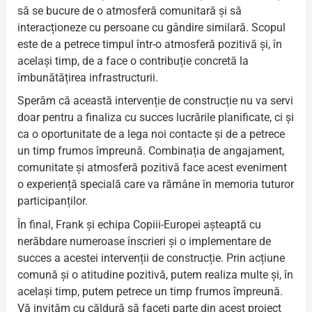
să se bucure de o atmosferă comunitară și să
interacționeze cu persoane cu gândire similară. Scopul
este de a petrece timpul într-o atmosferă pozitivă și, în
același timp, de a face o contribuție concretă la
îmbunătățirea infrastructurii.
Sperăm că această intervenție de construcție nu va servi
doar pentru a finaliza cu succes lucrările planificate, ci și
ca o oportunitate de a lega noi contacte și de a petrece
un timp frumos împreună. Combinația de angajament,
comunitate și atmosferă pozitivă face acest eveniment
o experiență specială care va rămâne în memoria tuturor
participanților.
În final, Frank și echipa Copiii-Europei așteaptă cu
nerăbdare numeroase înscrieri și o implementare de
succes a acestei intervenții de construcție. Prin acțiune
comună și o atitudine pozitivă, putem realiza multe și, în
același timp, putem petrece un timp frumos împreună.
Vă invităm cu căldură să faceți parte din acest proiect