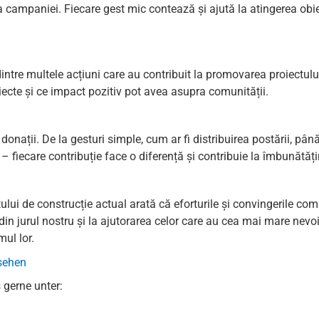
 campaniei. Fiecare gest mic contează și ajută la atingerea obiect
tre multele acțiuni care au contribuit la promovarea proiectului 
oiecte și ce impact pozitiv pot avea asupra comunității.
nații. De la gesturi simple, cum ar fi distribuirea postării, pân
– fiecare contribuție face o diferență și contribuie la îmbunătățir
tului de construcție actual arată că eforturile și convingerile com
din jurul nostru și la ajutorarea celor care au cea mai mare nevo
mul lor.
 sehen
 gerne unter: