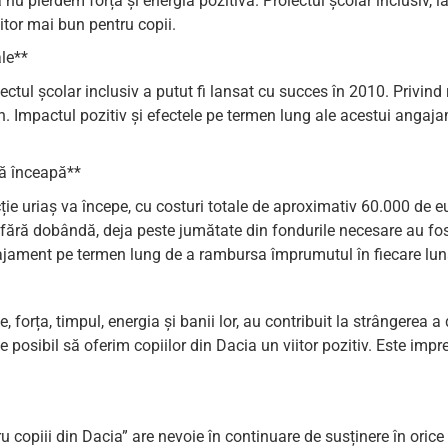
nu pierdem forța și energia pozitivă. Proiectul școlar inclusiv,
itor mai bun pentru copii.
ale**
roiectul școlar inclusiv a putut fi lansat cu succes în 2010. Privin
n. Impactul pozitiv și efectele pe termen lung ale acestui angaj
să înceapă**
ie uriaș va începe, cu costuri totale de aproximativ 60.000 de eur
 fără dobândă, deja peste jumătate din fondurile necesare au fo
ngajament pe termen lung de a rambursa împrumutul în fiecare lun
, forța, timpul, energia și banii lor, au contribuit la strângerea 
ce posibil să oferim copiilor din Dacia un viitor pozitiv. Este i
copiii din Dacia” are nevoie în continuare de susținere în orice f