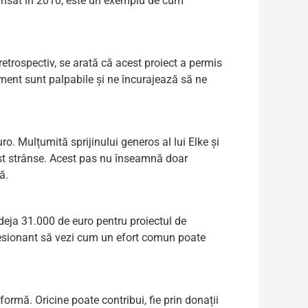
 lansat în 2010, este un exemplu de cum
d retrospectiv, se arată că acest proiect a permis
ament sunt palpabile și ne încurajează să ne
o. Mulțumită sprijinului generos al lui Elke și
st strânse. Acest pas nu înseamnă doar
ă.
a deja 31.000 de euro pentru proiectul de
mpresionant să vezi cum un efort comun poate
ormă. Oricine poate contribui, fie prin donații