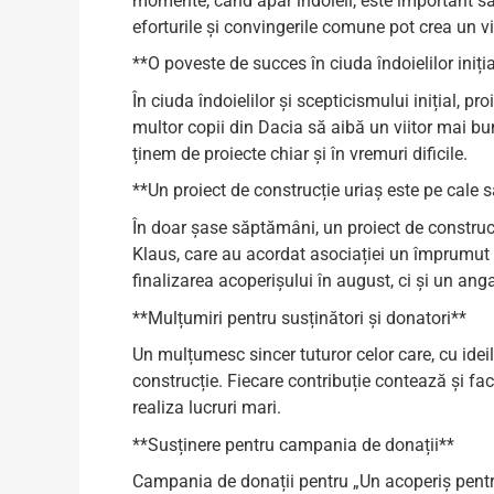
momente, când apar îndoieli, este important să 
eforturile și convingerile comune pot crea un vi
**O poveste de succes în ciuda îndoielilor iniți
În ciuda îndoielilor și scepticismului inițial, p
multor copii din Dacia să aibă un viitor mai bu
ținem de proiecte chiar și în vremuri dificile.
**Un proiect de construcție uriaș este pe cale 
În doar șase săptămâni, un proiect de construcț
Klaus, care au acordat asociației un împrumut
finalizarea acoperișului în august, ci și un a
**Mulțumiri pentru susținători și donatori**
Un mulțumesc sincer tuturor celor care, cu ideile
construcție. Fiecare contribuție contează și fa
realiza lucruri mari.
**Susținere pentru campania de donații**
Campania de donații pentru „Un acoperiș pentru 