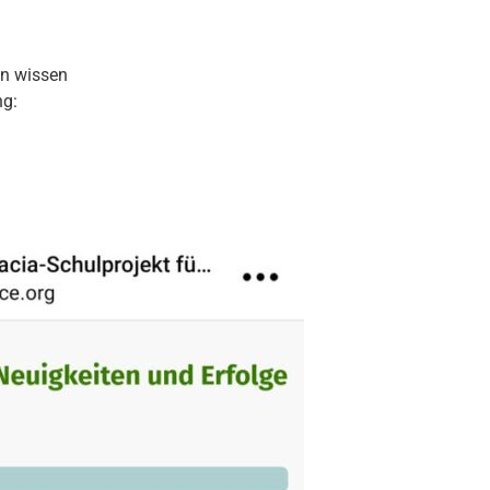
en wissen
ng: