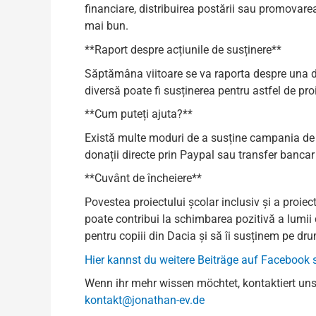
financiare, distribuirea postării sau promovarea
mai bun.
**Raport despre acțiunile de susținere**
Săptămâna viitoare se va raporta despre una din
diversă poate fi susținerea pentru astfel de pr
**Cum puteți ajuta?**
Există multe moduri de a susține campania de do
donații directe prin Paypal sau transfer bancar 
**Cuvânt de încheiere**
Povestea proiectului școlar inclusiv și a proiec
poate contribui la schimbarea pozitivă a lumii 
pentru copiii din Dacia și să îi susținem pe dru
Hier kannst du weitere Beiträge auf Facebook
Wenn ihr mehr wissen möchtet, kontaktiert uns
kontakt@jonathan-ev.de