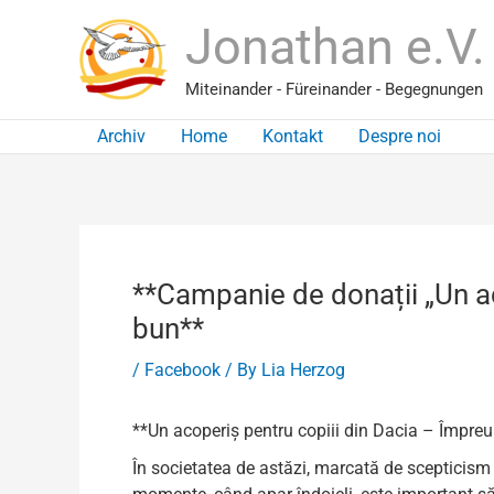
Skip
Jonathan e.V.
to
content
Miteinander - Füreinander - Begegnungen
Archiv
Home
Kontakt
Despre noi
**Campanie de donații „Un ac
bun**
/
Facebook
/ By
Lia Herzog
**Un acoperiș pentru copiii din Dacia – Împreu
În societatea de astăzi, marcată de scepticism 