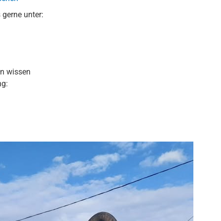
 gerne unter:
en wissen
ng: