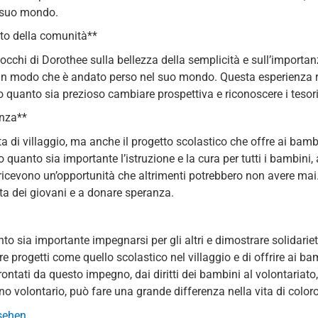
l suo mondo.
nto della comunità**
li occhi di Dorothee sulla bellezza della semplicità e sull’impor
un modo che è andato perso nel suo mondo. Questa esperienza risv
o quanto sia prezioso cambiare prospettiva e riconoscere i tesori na
anza**
a di villaggio, ma anche il progetto scolastico che offre ai bamb
quanto sia importante l’istruzione e la cura per tutti i bambini
 ricevono un’opportunità che altrimenti potrebbero non avere mai.
ta dei giovani e a donare speranza.
to sia importante impegnarsi per gli altri e dimostrare solidarie
progetti come quello scolastico nel villaggio e di offrire ai bam
ntati da questo impegno, dai diritti dei bambini al volontariato, 
no volontario, può fare una grande differenza nella vita di color
 sehen