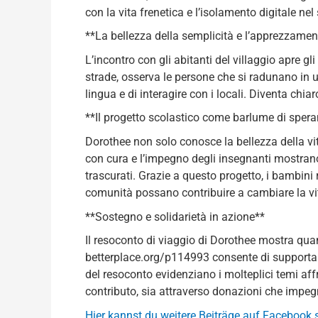
con la vita frenetica e l’isolamento digitale ne
**La bellezza della semplicità e l’apprezzame
L’incontro con gli abitanti del villaggio apre g
strade, osserva le persone che si radunano in 
lingua e di interagire con i locali. Diventa chiar
**Il progetto scolastico come barlume di sper
Dorothee non solo conosce la bellezza della vit
con cura e l’impegno degli insegnanti mostrano 
trascurati. Grazie a questo progetto, i bambini
comunità possano contribuire a cambiare la vi
**Sostegno e solidarietà in azione**
Il resoconto di viaggio di Dorothee mostra quan
betterplace.org/p114993 consente di supportare 
del resoconto evidenziano i molteplici temi affro
contributo, sia attraverso donazioni che impeg
Hier kannst du weitere Beiträge auf Facebook