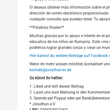
Si deseas obtener más información sobre el pr
dirección de correo electrónico proporcionada
cualquier consulta que puedas tener. Tu apoy
**Palabras finales**
Muchas gracias por tu apoyo e interés en el pr
educativa de los niños en Rumania. Dale «me 
podemos lograr grandes cosas y crear un mund
Hier kannst du weitere Beiträge auf Facebook
Wenn ihr mehr wissen möchtet, kontaktiert uns
kontakt@jonathan-ev.de
So könnt ihr helfen:
1. Liked und teilt diesen Beitrag
2. Lasst uns eure Meinung in den Kommentar
3. Spende per Paypal oder per Banküberweisu
* Jonathan e.V.
*
BIC:
DENODED1DKD