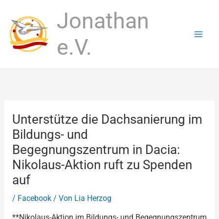
Zum
Jonathan
Inhalt
springen
e.V.
Unterstütze die Dachsanierung im
Bildungs- und
Begegnungszentrum in Dacia:
Nikolaus-Aktion ruft zu Spenden
auf
/
Facebook
/ Von
Lia Herzog
**Nikolaus-Aktion im Bildungs- und Begegnungszentrum