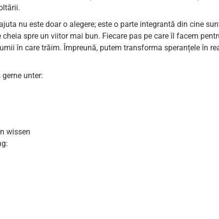
ltării.
ajuta nu este doar o alegere; este o parte integrantă din cine su
 cheia spre un viitor mai bun. Fiecare pas pe care îl facem pentru
mii în care trăim. Împreună, putem transforma speranțele în rea
 gerne unter:
en wissen
ng: