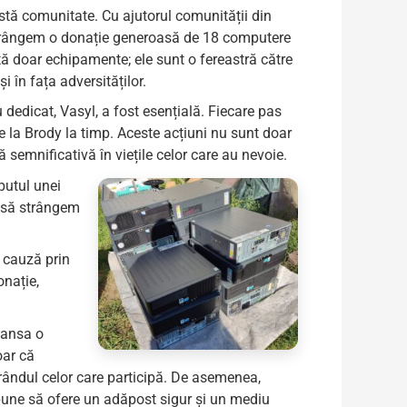
ă comunitate. Cu ajutorul comunității din
ă strângem o donație generoasă de 18 computere
ă doar echipamente; ele sunt o fereastră către
i în fața adversităților.
 dedicat, Vasyl, a fost esențială. Fiecare pas
e la Brody la timp. Aceste acțiuni nu sunt doar
semnificativă în viețile celor care au nevoie.
putul unei
m să strângem
ă cauză prin
onație,
lansa o
oar că
n rândul celor care participă. De asemenea,
opune să ofere un adăpost sigur și un mediu