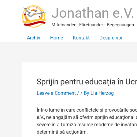
Skip
Jonathan e.V.
to
content
Miteinander - Füreinander - Begegnungen
Archiv
Home
Kontakt
Despre noi
Sprijin pentru educația în Uc
Leave a Comment
/
/ By
Lia Herzog
Într-o lume în care conflictele și provocările 
e.V., ne angajăm să oferim sprijin educațional a
severe în a furniza resurse moderne de învățare
determină să acționăm.