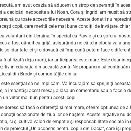
ecută, am avut ocazia să aducem un strop de speranță în aceast
i a dedicării neobosite a lui Noah, Cora și Ingrid, am reușit s
reună cu toate accesoriile necesare. Aceste donații nu reprezint
acești copii, care merită cele mai bune condiții de învățare, chiar ș
u voluntarii din Ucraina, în special cu Pawlo și cu șoferul nostru
ces a fost gândit cu grijă, asigurându-ne că tehnologia va ajung
 solidaritate, ci și o dovadă că împreună putem face o diferență 
 fi utilizată deja marți, iar anticiparea este mare. Este doar înce
 pozitiv în educația din această zonă. Ne propunem să continuă
Liceul din Brody și comunitățile din jur.
, este esențial să ne implicăm. Vă încurajăm să sprijiniți aceast
ike, a împărtăși acest mesaj, a lăsa un comentariu sau a face o d
m un viitor mai bun pentru acești copii.
re doresc să facă o diferență și mai mare, oferim opțiunea de a 
onații ocazionate de ziua lor de naștere. Aceste inițiative nu d
ația, ci și cultivă valori de empatie și responsabilitate socială î
i de proiectul „Un acoperiș pentru copiii din Dacia”, care își pr