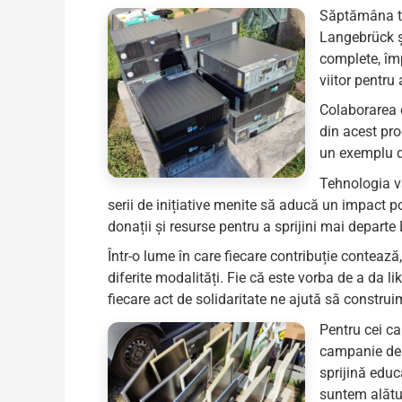
Săptămâna tr
Langebrück ș
complete, împ
viitor pentru 
Colaborarea c
din acest pro
un exemplu de
Tehnologia va
serii de inițiative menite să aducă un impact
donații și resurse pentru a sprijini mai departe 
Într-o lume în care fiecare contribuție contează
diferite modalități. Fie că este vorba de a da l
fiecare act de solidaritate ne ajută să construi
Pentru cei ca
campanie de d
sprijină educ
suntem alătur