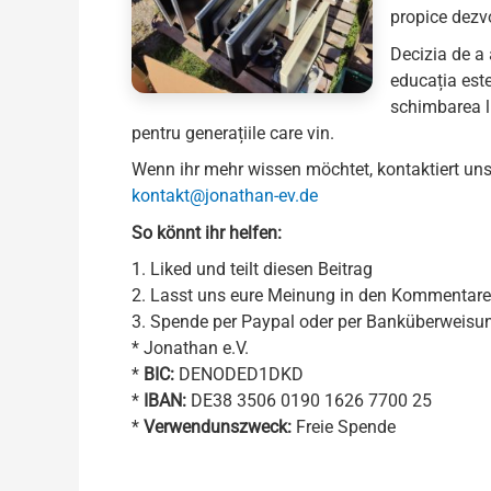
propice dezvo
Decizia de a 
educația este
schimbarea lu
pentru generațiile care vin.
Wenn ihr mehr wissen möchtet, kontaktiert uns
kontakt@jonathan-ev.de
So könnt ihr helfen:
1. Liked und teilt diesen Beitrag
2. Lasst uns eure Meinung in den Kommentar
3. Spende per Paypal oder per Banküberweisu
* Jonathan e.V.
*
BIC:
DENODED1DKD
*
IBAN:
DE38 3506 0190 1626 7700 25
*
Verwendunszweck:
Freie Spende