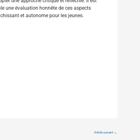
pter une approche critique et réfléchie. Il est
Seule une évaluation honnête de ces aspects
richissant et autonome pour les jeunes.
Article suivant
→