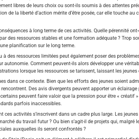
ellement libres de leurs choix ou sont-ils soumis à des attentes 
tion de la liberté d’action mérite d’être posée, car elle touche
onséquences à long terme de ces activités. Quelle pérennité ont-ell
 par des ressources stables et une formation adéquate ? Trop sou
une planification sur le long terme.
à des ressources limitées peut également poser des problèmes. 
t leur autonomie. Comment peuvent-ils alors développer une véri
ations lorsque les ressources se tarissent, laissant les jeunes 
iques dans ce contexte. Bien que les efforts des jeunes soient admi
s rencontrent. Des avis divergents peuvent apporter un éclairage
 certains peuvent faire valoir que la pression pour être « créatif
dards parfois inaccessibles.
t ces activités s’inscrivent dans un cadre plus large. Les jeunes
ché du travail futur ? Ou bien s’agit-il de projets qui, malgré le
ales auxquelles ils seront confrontés ?