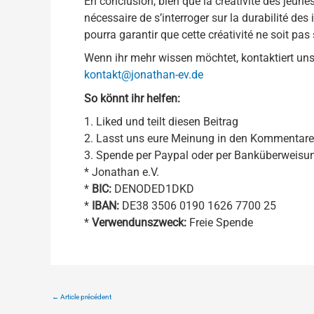
En conclusion, bien que la créativité des jeunes
nécessaire de s’interroger sur la durabilité de
pourra garantir que cette créativité ne soit pa
Wenn ihr mehr wissen möchtet, kontaktiert uns
kontakt@jonathan-ev.de
So könnt ihr helfen:
1. Liked und teilt diesen Beitrag
2. Lasst uns eure Meinung in den Kommentar
3. Spende per Paypal oder per Banküberweisu
* Jonathan e.V.
*
BIC:
DENODED1DKD
*
IBAN:
DE38 3506 0190 1626 7700 25
*
Verwendunszweck:
Freie Spende
←
Article précédent