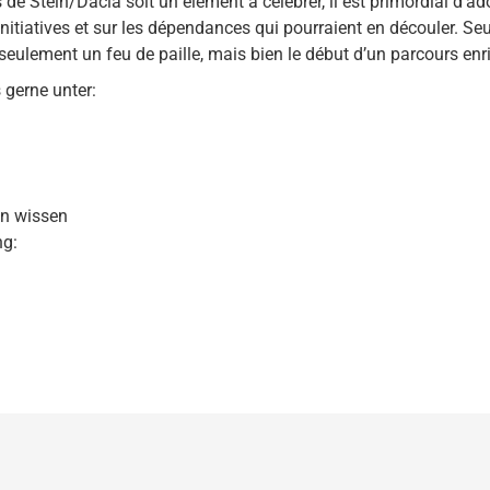
 de Stein/Dacia soit un élément à célébrer, il est primordial d’ado
s initiatives et sur les dépendances qui pourraient en découler. 
s seulement un feu de paille, mais bien le début d’un parcours en
 gerne unter:
en wissen
ng: