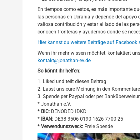
En tiempos como estos, es más importante que
las personas en Ucrania y depende del apoyo 
valiosa contribución y estar al lado de las p
conocen fronteras y ayudemos donde se neces
Hier kannst du weitere Beiträge auf Facebook
Wenn ihr mehr wissen möchtet, kontaktiert uns
kontakt@jonathan-ev.de
So könnt ihr helfen:
1. Liked und teilt diesen Beitrag
2. Lasst uns eure Meinung in den Kommentar
3. Spende per Paypal oder per Banküberweisu
* Jonathan e.V.
*
BIC:
DENODED1DKD
*
IBAN:
DE38 3506 0190 1626 7700 25
*
Verwendunszweck:
Freie Spende